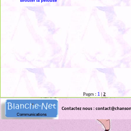
Brouter la pelouse
Pages :
1
|
2
Contactez nous : contact@chanso