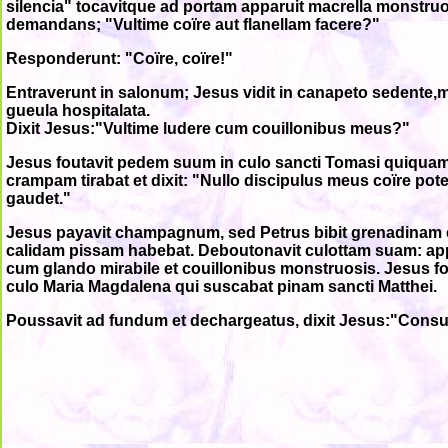
silencia" tocavitque ad portam apparuit macrella monstru
demandans; "Vultime coïre aut flanellam facere?"
Responderunt: "Coïre, coïre!"
Entraverunt in salonum; Jesus vidit in canapeto sedente,
gueula hospitalata.
Dixit Jesus:"Vultime ludere cum couillonibus meus?"
Jesus foutavit pedem suum in culo sancti Tomasi quiqu
crampam tirabat et dixit: "Nullo discipulus meus coïre po
gaudet."
Jesus payavit champagnum, sed Petrus bibit grenadinam
calidam pissam habebat. Deboutonavit culottam suam: a
cum glando mirabile et couillonibus monstruosis. Jesus f
culo Maria Magdalena qui suscabat pinam sancti Matthei.
Poussavit ad fundum et dechargeatus, dixit Jesus:"Cons