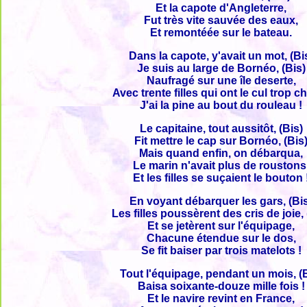
Et la capote d'Angleterre,
Fut très vite sauvée des eaux,
Et remontéée sur le bateau.
Dans la capote, y'avait un mot, (Bi
Je suis au large de Bornéo, (Bis)
Naufragé sur une île deserte,
Avec trente filles qui ont le cul trop c
J'ai la pine au bout du rouleau !
Le capitaine, tout aussitôt, (Bis)
Fit mettre le cap sur Bornéo, (Bis
Mais quand enfin, on débarqua,
Le marin n'avait plus de roustons
Et les filles se suçaient le bouton 
En voyant débarquer les gars, (Bi
Les filles poussèrent des cris de joie, 
Et se jetèrent sur l'équipage,
Chacune étendue sur le dos,
Se fit baiser par trois matelots !
Tout l'équipage, pendant un mois, (
Baisa soixante-douze mille fois !
Et le navire revint en France,