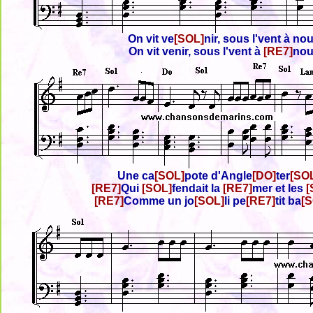
On vit ve
[SOL]
nir, sous l'vent à no
On vit venir, sous l'vent à
[RE7]
nou
Une ca
[SOL]
pote d'Angle
[DO]
ter
[SO
[RE7]
Qui
[SOL]
fendait la
[RE7]
mer et les
[
[RE7]
Comme un jo
[SOL]
li pe
[RE7]
tit ba
[