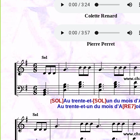
Colette Renard
Pierre Perret
SOL]
Au trente-et-
[SOL]
un du mois d'
[
Au trente-et-un du mois d'A
[RE7]
o