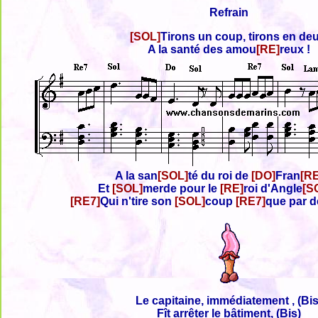
Refrain
[SOL]
Tirons un coup, tirons en deu
A la santé des amou
[RE]
reux !
A la san
[SOL]
té du roi de
[DO]
Fran
[R
Et
[SOL]
merde pour le
[RE]
roi d'Angle
[S
[RE7]
Qui n'tire son
[SOL]
coup
[RE7]
que par d
Le capitaine, immédiatement , (Bis
Fît arrêter le bâtiment, (Bis)