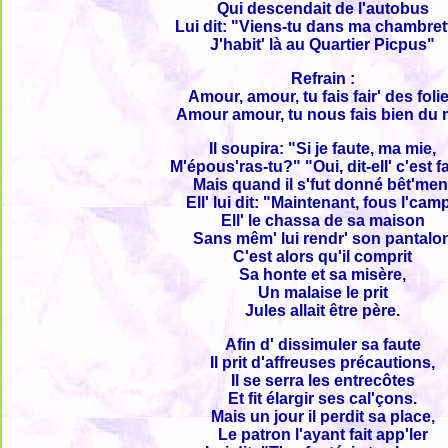
Qui descendait de l'autobus
Lui dit: "Viens-tu dans ma chambret
J'habit' là au Quartier Picpus"
Refrain :
Amour, amour, tu fais fair' des foli
Amour amour, tu nous fais bien du 
Il soupira: "Si je faute, ma mie,
M'épous'ras-tu?" "Oui, dit-ell' c'est f
Mais quand il s'fut donné bêt'men
Ell' lui dit: "Maintenant, fous l'cam
Ell' le chassa de sa maison
Sans mêm' lui rendr' son pantalo
C'est alors qu'il comprit
Sa honte et sa misère,
Un malaise le prit
Jules allait être père.
Afin d' dissimuler sa faute
Il prit d'affreuses précautions,
Il se serra les entrecôtes
Et fit élargir ses cal'çons.
Mais un jour il perdit sa place,
Le patron l'ayant fait app'ler