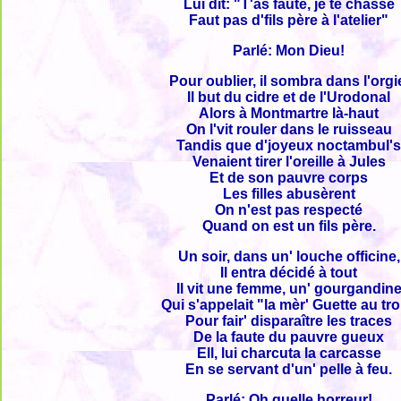
Lui dit: "T'as fauté, je te chasse
Faut pas d'fils père à l'atelier"
Parlé: Mon Dieu!
Pour oublier, il sombra dans l'orgi
Il but du cidre et de l'Urodonal
Alors à Montmartre là-haut
On l'vit rouler dans le ruisseau
Tandis que d'joyeux noctambul'
Venaient tirer l'oreille à Jules
Et de son pauvre corps
Les filles abusèrent
On n'est pas respecté
Quand on est un fils père.
Un soir, dans un' louche officine,
Il entra décidé à tout
Il vit une femme, un' gourgandin
Qui s'appelait "la mèr' Guette au tr
Pour fair' disparaître les traces
De la faute du pauvre gueux
Ell, lui charcuta la carcasse
En se servant d'un' pelle à feu.
Parlé: Oh quelle horreur!