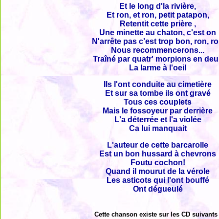
Et le long d'la rivière,
Et ron, et ron, petit patapon,
Retentit cette prière ,
Une minette au chaton, c'est on
N'arrête pas c'est trop bon, ron, r
Nous recommencerons...
Traîné par quatr' morpions en deui
La larme à l'oeil
Ils l'ont conduite au cimetière
Et sur sa tombe ils ont gravé
Tous ces couplets
Mais le fossoyeur par derrière
L'a déterrée et l'a violée
Ca lui manquait
L'auteur de cette barcarolle
Est un bon hussard à chevrons
Foutu cochon!
Quand il mourut de la vérole
Les asticots qui l'ont bouffé
Ont dégueulé
Cette chanson existe sur les CD suivants 