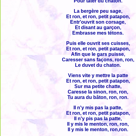
Pour tâter du chaton.
La bergère peu sage,
Et ron, et ron, petit patapon,
Entr'ouvrit son corsage,
Et disant au garçon,
Embrasse mes tétons.
Puis elle ouvrit ses cuisses,
Et ron, et ron, petit patapon,
Afin que le gars puisse,
Caresser sans façons, ron, ron,
Le duvet du chaton.
Viens vite y mettre la patte
Et ron, et ron, petit patapon,
Sur ma petite chatte,
Caresse la sinon, ron, ron,
Tu aura du bâton, ron, ron.
Il n'y mis pas la patte,
Et ron, et ron, petit patapon,
Il n'y pis pas la patte,
Il y mis le menton, ron, ron,
Il y mis le menton, ron,ron.