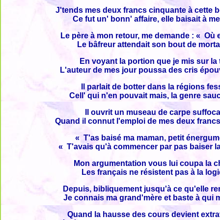
J'tends mes deux francs cinquante à cette b
Ce fut un' bonn' affaire, elle baisait à me
Le père à mon retour, me demande : « Où es
Le bâfreur attendait son bout de morta
En voyant la portion que je mis sur la 
L'auteur de mes jour poussa des cris épou
Il parlait de botter dans la régions fes
Cell' qui n'en pouvait mais, la genre sauc
Il ouvrit un museau de carpe suffoc
Quand il connut l'emploi de mes deux francs
« T'as baisé ma maman, petit énergum
« T'avais qu'à commencer par pas baiser l
Mon argumentation vous lui coupa la c
Les français ne résistent pas à la log
Depuis, bibliquement jusqu'à ce qu'elle r
Je connais ma grand'mère et baste à qui 
Quand la hausse des cours devient extr