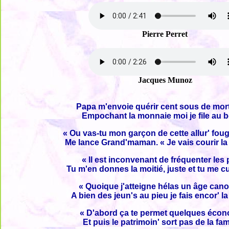
Pierre Perret
Jacques Munoz
Papa m'envoie quérir cent sous de mor
Empochant la monnaie moi je file au b
« Ou vas-tu mon garçon de cette allur' fou
Me lance Grand'maman. « Je vais courir l
« Il est inconvenant de fréquenter les
Tu m'en donnes la moitié, juste et tu me c
« Quoique j'atteigne hélas un âge can
A bien des jeun's au pieu je fais encor' l
« D'abord ça te permet quelques éco
Et puis le patrimoin' sort pas de la fam