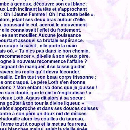
ombe à genoux, découvre son cul blanc ;
ux Loth inclinant la tête et s'approchant
l : Oh ! Jeune Femme ! Oh ! ma toute belle »,
 alors, jetant ses deux bras autour d'elle.
, poussant le cul, accroît le mouvement
 elle connaissait l'effet du frottement.
e se sent mouiller. Aucune jouissance
pourtant assouvi sa brutale espérance.
n soupir la saisit ; elle porte la main
ais où. « Tu n'es pas dans le bon chemin,
 recommencer », dit-elle à son vieux père.
vrogne à nouveau recommence l'affaire ?
aignant de manquer, il se laisse guider
ravers les replis qu'il devra féconder.
saille. Enfin tout son beau corps frissonne ;
s ont craqué. Le père Loth s'en étonne
 donc ? Mon enfant : va donc que je jouisse !
en suis douté, que le ciel m'engloutisse ! »
e vieux Loth. Agass dit alors à sa soeur :
ns goûter à ton tour la divine liqueur. »
ssitôt s'approche et dans ses douces cuisses
ontre à son père un doux nid de délices.
chatouille alors les couilles du taureau,
l'arme tout à coup et la met au fourreau.
ses blanches mains, saisit la vieille épée