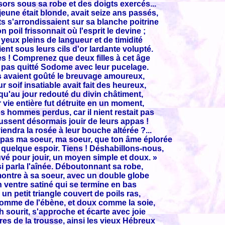
sors sous sa robe et des doigts exercés...
jeune était blonde, avait seize ans passés,
ts s'arrondissaient sur sa blanche poitrine
n poil frissonnait où l'esprit le devine ;
yeux pleins de langueur et de timidité
ent sous leurs cils d'or lardante volupté.
s ! Comprenez que deux filles à cet âge
 pas quitté Sodome avec leur pucelage.
s avaient goûté le breuvage amoureux,
ur soif insatiable avait fait des heureux,
u'au jour redouté du divin châtiment,
 vie entière fut détruite en un moment,
s hommes perdus, car il nient restait pas
ussent désormais jouir de leurs appas !
iendra la rosée à leur bouche altérée ?...
 pas ma soeur, ma soeur, que ton âme éplorée
quelque espoir. Tiens ! Déshabillons-nous,
ouvé pour jouir, un moyen simple et doux. »
i parla l'aînée. Déboutonnant sa robe,
montre à sa soeur, avec un double globe
 ventre satiné qui se termine en bas
 un petit triangle couvert de poils ras,
omme de l'ébène, et doux comme la soie,
h sourit, s'approche et écarte avec joie
res de la trousse, ainsi les vieux Hébreux