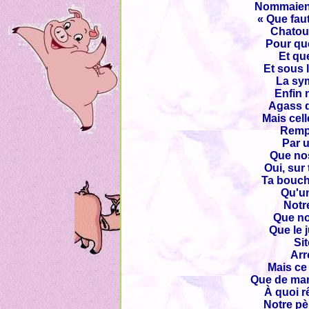
Nommaient 
« Que faut
Chatoui
Pour qu
Et qu
Et sous 
La sym
Enfin 
Agass d
Mais cell
Rempl
Par u
Que no
Oui, sur
Ta bouch
Qu'un
Notr
Que no
Que le 
Sit
Arr
Mais ce
Que de man
À quoi r
Notre pè