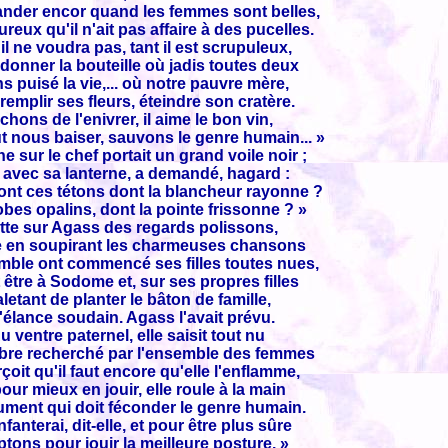
bander encor quand les femmes sont belles,
reux qu'il n'ait pas affaire à des pucelles.
il ne voudra pas, tant il est scrupuleux,
donner la bouteille où jadis toutes deux
s puisé la vie,... où notre pauvre mère,
t remplir ses fleurs, éteindre son cratère.
chons de l'enivrer, il aime le bon vin,
eut nous baiser, sauvons le genre humain... »
 sur le chef portait un grand voile noir ;
 avec sa lanterne, a demandé, hagard :
ont ces tétons dont la blancheur rayonne ?
bes opalins, dont la pointe frissonne ? »
jette sur Agass des regards polissons,
 en soupirant les charmeuses chansons
ble ont commencé ses filles toutes nues,
it être à Sodome et, sur ses propres filles
letant de planter le bâton de famille,
s'élance soudain. Agass l'avait prévu.
u ventre paternel, elle saisit tout nu
re recherché par l'ensemble des femmes
çoit qu'il faut encore qu'elle l'enflamme,
pour mieux en jouir, elle roule à la main
rument qui doit féconder le genre humain.
nfanterai, dit-elle, et pour être plus sûre
tons pour jouir la meilleure posture. »