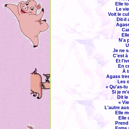
Elle t
Le vie
Voit le cu
Dit-il
Agass
Car
Ell
N'a 
U
Je ne s
C'est à
Et l'i
En cr
À t
Agass tres
Les o
« Qu'as-tu
Si je m'
Dit l
« Vie
L'autre au
Elle m
Elle 
Prend 
Entre 