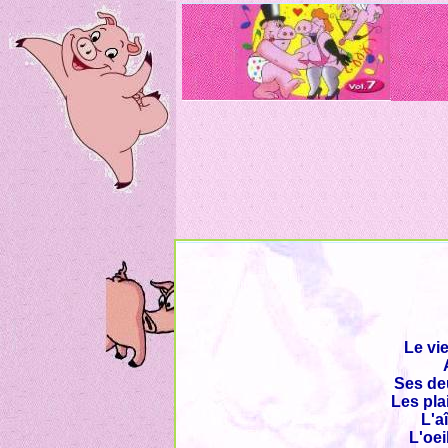
Le vi
Ses deu
Les pla
L'a
L'oei