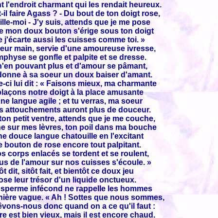
l'endroit charmant qui les rendait heureux.
-il faire Agass ? - Du bout de ton doigt rose,
lle-moi - J'y suis, attends que je me pose
e mon doux bouton s'érige sous ton doigt
e j'écarte aussi les cuisses comme toi. »
leur main, servie d'une amoureuse ivresse,
physe se gonfle et palpite et se dresse.
n'en pouvant plus et d'amour se pâmant,
onne à sa soeur un doux baiser d'amant.
e-ci lui dit : « Faisons mieux, ma charmante
açons notre doigt à la place amusante
ne langue agile ; et tu verras, ma soeur
s attouchements auront plus de douceur.
 ton petit ventre, attends que je me couche,
e sur mes lèvres, ton poil dans ma bouche
e douce langue chatouille en l'excitant
e bouton de rose encore tout palpitant.
s corps enlacés se tordent et se roulent,
jus de l'amour sur nos cuisses s'écoule. »
ôt dit, sitôt fait, et bientôt ce doux jeu
ose leur trésor d'un liquide onctueux.
 sperme infécond ne rappelle les hommes
ière vague. « Ah ! Sottes que nous sommes,
êvons-nous donc quand on a ce qu'il faut :
re est bien vieux, mais il est encore chaud.