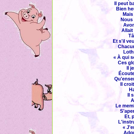
Il peut 
Bien heu
Mais 
Nous 
Avon
Allai
Tâ
Et s'il v
Chacune
Loth
« À qui s
Ces glo
Il 
Écoute
Qu'ensem
Il cro
Ha
Il 
A
Le memb
S'aper
Et, 
L'inst
« J'e
Adop