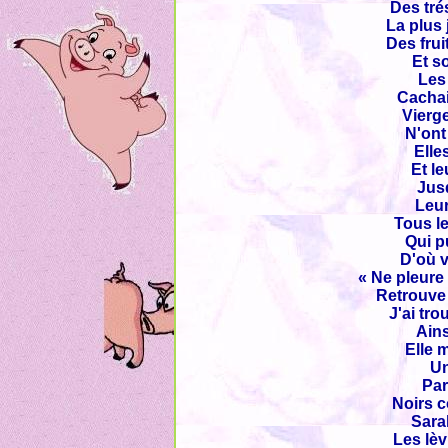
Des tré
La plus 
Des frui
Et so
Les 
Cachai
Vierge
N'ont
Elle
Et le
Jusq
Leur
Tous le
Qui p
D'où v
« Ne pleure
Retrouve 
J'ai tr
Ains
Elle 
Un
Par
Noirs c
Sara
Les lèv