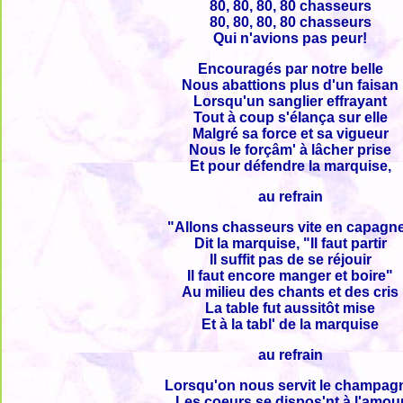
80, 80, 80, 80 chasseurs
80, 80, 80, 80 chasseurs
Qui n'avions pas peur!
Encouragés par notre belle
Nous abattions plus d'un faisan
Lorsqu'un sanglier effrayant
Tout à coup s'élança sur elle
Malgré sa force et sa vigueur
Nous le forçâm' à lâcher prise
Et pour défendre la marquise,
au refrain
"Allons chasseurs vite en capagn
Dit la marquise, "Il faut partir
Il suffit pas de se réjouir
Il faut encore manger et boire"
Au milieu des chants et des cris
La table fut aussitôt mise
Et à la tabl' de la marquise
au refrain
Lorsqu'on nous servit le champag
Les coeurs se dispos'nt à l'amou