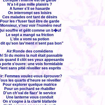
Lorsque l'interne est de garde
N'a t-il pas mille plaisirs ?
A fumer s'il se hasarde
On interrompt ses loisirs
Ces malades ont tant de désirs
Pour les r'fuser faut être de garde
"Monsieur, v'nez voir l'numéro neuf
Qui souffre et gélit comme un b�uf
Le sept a mangé sa friction
L'dix a vomi sa potion
 dit qu'son lav'ment n'sent pas bon"
Air:Ronde des comédiens
h! Si du moins la nuit était passable
is quand il clôt ses yeux appesantis
a porte s'ouvre: une vois formidable
Vient sans pitié réveiller ses esprits
ir: Femmes voulez-vous éprouver?
Tous les quarts d'heure se réveiller
Pour explorer quelque matrice
Pour un pochard se rhabiller
D'un ch'val de fiacr' le service
Une lanterne vous conduit
On s'cogne à la clarté blafarde