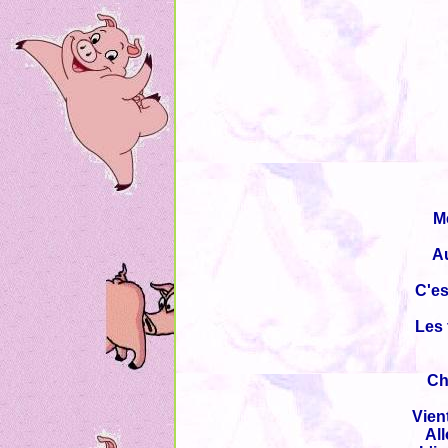
Me
Au
C'es
Les 
Ch
Vien
All