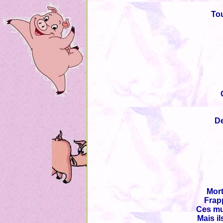
Tou
De
Mort
Frap
Ces mur
Mais i