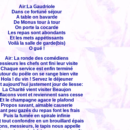
Air:La Gaudriole
Dans ce fortuné séjour
A table on bavarde
De Monus tour à tour
On porte la cocarde
Les repas sont abondants
Et les mets appétissants
Voilà la salle de garde(bis)
O gué !
Air: La ronde des comédiens
ssieurs les chefs ont fini leur visite
Chaque service est enfin terminé
tour du poêle on se range bien vite
Hola ! du vin ! Servez le déjeuner
t aujourd'hui justement jour de liesse:
La Charité vient visiter Beaujon
flacons vont et reviennent sans cesse
Et le champagne agace le plafond
Propos savant, aimable causerie
ant peu gazés du repas font les frais
Puis la fumée en spirale infinie
t tout confondre en un brouillard épais
ons, messieurs, le tapis nous appelle