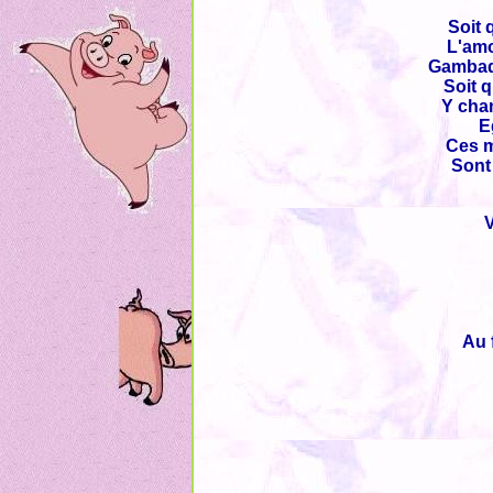
Soit 
L'amo
Gambad
Soit 
Y chan
E
Ces m
Sont 
V
Au 