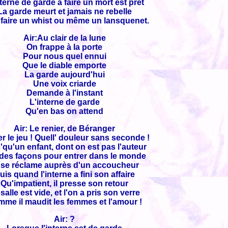
terne de garde à faire un mort est prêt
La garde meurt et jamais ne rebelle
faire un whist ou même un lansquenet.
Air:Au clair de la lune
On frappe à la porte
Pour nous quel ennui
Que le diable emporte
La garde aujourd'hui
Une voix criarde
Demande à l'instant
L'interne de garde
Qu'en bas on attend
Air: Le renier, de Béranger
er le jeu ! Quell' douleur sans seconde !
'qu'un enfant, dont on est pas l'auteur
 des façons pour entrer dans le monde
 se réclame auprès d'un accoucheur
uis quand l'interne a fini son affaire
Qu'impatient, il presse son retour
salle est vide, et l'on a pris son verre
me il maudit les femmes et l'amour !
Air: ?