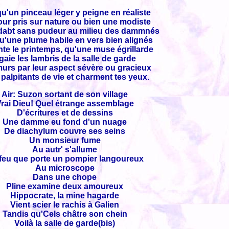
qu'un pinceau léger y peigne en réaliste
ur pris sur nature ou bien une modiste
abt sans pudeur au milieu des dammnés
qu'une plume habile en vers bien alignés
te le printemps, qu'une muse égrillarde
gaie les lambris de la salle de garde
urs par leur aspect sévère ou gracieux
palpitants de vie et charment tes yeux.
Air: Suzon sortant de son village
rai Dieu! Quel étrange assemblage
D'écritures et de dessins
Une damme eu fond d'un nuage
De diachylum couvre ses seins
Un monsieur fume
Au autr' s'allume
feu que porte un pompier langoureux
Au microscope
Dans une chope
Pline examine deux amoureux
Hippocrate, la mine hagarde
Vient scier le rachis à Galien
Tandis qu'Cels châtre son chein
Voilà la salle de garde(bis)