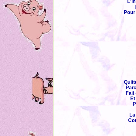
L'in
Pour 
Quitt
Parc
Fait
Et
P
La 
Com