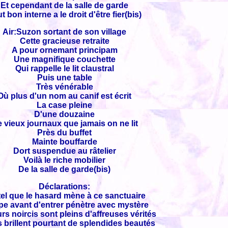
Et cependant de la salle de garde
t bon interne a le droit d'être fier(bis)
Air:Suzon sortant de son village
Cette gracieuse retraite
A pour ornemant principam
Une magnifique couchette
Qui rappelle le lit claustral
Puis une table
Très vénérable
Où plus d'un nom au canif est écrit
La case pleine
D'une douzaine
 vieux journaux que jamais on ne lit
Près du buffet
Mainte bouffarde
Dort suspendue au râtelier
Voilà le riche mobilier
De la salle de garde(bis)
Déclarations:
el que le hasard mène à ce sanctuaire
pe avant d'entrer pénètre avec mystère
s noircis sont pleins d'affreuses vérités
ls brillent pourtant de splendides beautés