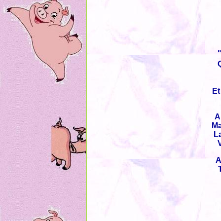
Et
A
Ma
L
A