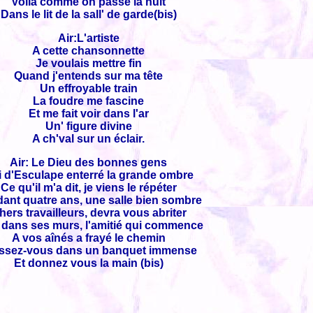
Voilà comme on passe la nuit
Dans le lit de la sall' de garde(bis)
Air:L'artiste
A cette chansonnette
Je voulais mettre fin
Quand j'entends sur ma tête
Un effroyable train
La foudre me fascine
Et me fait voir dans l'ar
Un' figure divine
A ch'val sur un éclair.
Air: Le Dieu des bonnes gens
i d'Esculape enterré la grande ombre
Ce qu'il m'a dit, je viens le répéter
ant quatre ans, une salle bien sombre
hers travailleurs, devra vous abriter
 dans ses murs, l'amitié qui commence
A vos aînés a frayé le chemin
ssez-vous dans un banquet immense
Et donnez vous la main (bis)