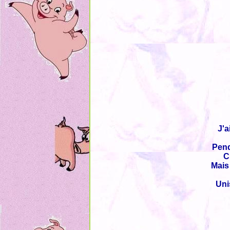
J'a
Pend
C
Mais
Uni