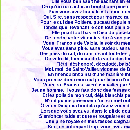
Elle vous bénissait ne sachant en ef
Ce qu'un roi cache au bout d'une pine q
Puis vous avez foutu le vit à mon der
Oui, Sire, sans respect pour ma race gu
Pour le cul des Poitiers, puceau depuis m
Tandis que, revenant le con tout plein 
Elle priait tout bas le Dieu du pucel
De rendre votre vit moins dur à son p
Vous, François de Valois, le soir du mê
Vous avez sans pitié, sans pudeur, san
Des joies du cul, du con, usant toute le
De votre lit, tombeau de la vertu des 
Flétri, déshonoré, déculotté, bais
Moi, moi, de Saint-Vallier, vicomte de B
En m'enculant ainsi d'une manière i
Vous preniez donc mon cul pour le con d'
Vous, roi François, sacré chevalier par
Jeune homme, il vous faut donc des fesses de
Et les poils de mon cul, déjà blanchis pa
N'ont pu me préserver d'un si cruel out
Ô vous Dieu des bordels qu'avez vous di
Lorsque vous avez vu, dans le pli de de
S'enfoncer raide et dure et rougeâtre et 
Une pine royale en mes fesses saigna
Sire, en enfonçant trop, vous avez ma