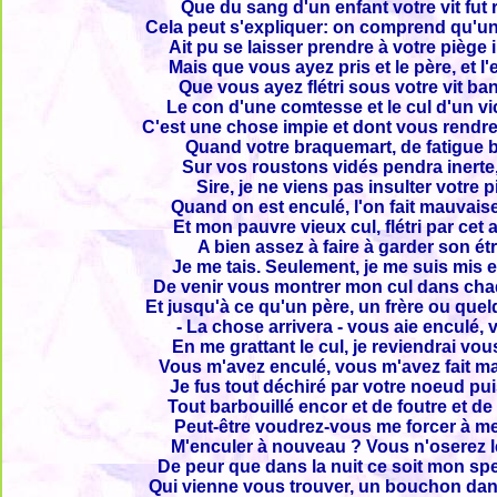
Que du sang d'un enfant votre vit fut 
Cela peut s'expliquer: on comprend qu'
Ait pu se laisser prendre à votre piège
Mais que vous ayez pris et le père, et l'
Que vous ayez flétri sous votre vit ba
Le con d'une comtesse et le cul d'un v
C'est une chose impie et dont vous rendr
Quand votre braquemart, de fatigue b
Sur vos roustons vidés pendra inerte
Sire, je ne viens pas insulter votre p
Quand on est enculé, l'on fait mauvais
Et mon pauvre vieux cul, flétri par cet a
A bien assez à faire à garder son ét
Je me tais. Seulement, je me suis mis e
De venir vous montrer mon cul dans cha
Et jusqu'à ce qu'un père, un frère ou que
- La chose arrivera - vous aie enculé, 
En me grattant le cul, je reviendrai vou
Vous m'avez enculé, vous m'avez fait mal
Je fus tout déchiré par votre noeud pui
Tout barbouillé encor et de foutre et de
Peut-être voudrez-vous me forcer à me
M'enculer à nouveau ? Vous n'oserez le
De peur que dans la nuit ce soit mon sp
Qui vienne vous trouver, un bouchon dans