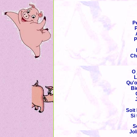
Pe
P
Ch
O 
L
Qu'o
Bi
Soit
Si
S
Jol