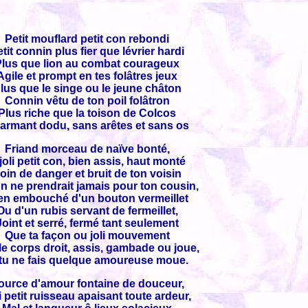
Petit mouflard petit con rebondi
tit connin plus fier que lévrier hardi
Plus que lion au combat courageux
Agile et prompt en tes folâtres jeux
lus que le singe ou le jeune châton
Connin vêtu de ton poil folâtron
Plus riche que la toison de Colcos
armant dodu, sans arêtes et sans os
Friand morceau de naïve bonté,
joli petit con, bien assis, haut monté
oin de danger et bruit de ton voisin
n ne prendrait jamais pour ton cousin,
en embouché d'un bouton vermeillet
Ou d'un rubis servant de fermeillet,
Joint et serré, fermé tant seulement
Que ta façon ou joli mouvement
 le corps droit, assis, gambade ou joue,
 tu ne fais quelque amoureuse moue.
ource d'amour fontaine de douceur,
i petit ruisseau apaisant toute ardeur,