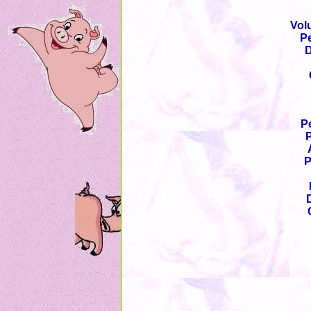
Vol
Pe
D
Pe
P