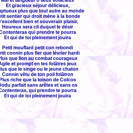
Mal et langueur ô lieux solacieux
Et gracieux séjour délicieux,
uptueux plus que tout autre au monde
tit sentier qui droit mène à la bonde
'excellent bien et souverain plaisir,
Heureux sera cil duquel le désir
Contenteras qui prendre te pourra
Et qui de toi pleinement jouira
Petit mouflard petit con rebondi
tit connin plus fier que lévrier hardi
Plus que lion au combat courageux
Agile et prompt en tes folâtres jeux
lus que le singe ou le jeune chaton
Connin vêtu de ton poil folâtron
Plus riche que la toison de Colcos
Dodu parfait sans arêtes et sans os
Contenteras, qui prendre te pourra
Et qui de toi pleinement jouira