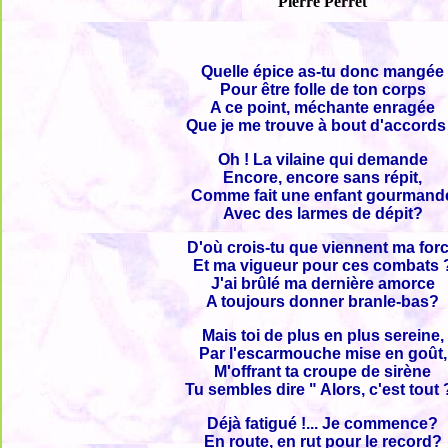
Pierre Perret
Quelle épice as-tu donc mangée
Pour être folle de ton corps
A ce point, méchante enragée
Que je me trouve à bout d'accords
Oh ! La vilaine qui demande
Encore, encore sans répit,
Comme fait une enfant gourmand
Avec des larmes de dépit?
D'où crois-tu que viennent ma for
Et ma vigueur pour ces combats 
J'ai brûlé ma dernière amorce
A toujours donner branle-bas?
Mais toi de plus en plus sereine,
Par l'escarmouche mise en goût,
M'offrant ta croupe de sirène
Tu sembles dire " Alors, c'est tout 
Déjà fatigué !... Je commence?
En route, en rut pour le record?