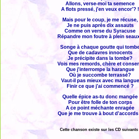
Allons, verse-moi ta semence
A flots pressé, j'en veux encor'? 
Mais pour le coup, je me récuse,
Je ne puis après dix assauts
Comme on verse du Syracuse
Répandre mon foutre à plein seau
Songe à chaque goutte qui tomb
Que de cadavres innocents
Je précipite dans la tombe?
Vois mes remords, chère et conse
Que j'interrompe la harangue
Où je succombe terrassé?
Vaut-il pas mieux avec ma langu
Finir ce que j'ai commencé ?
Quelle épice as-tu donc mangée
Pour être folle de ton corps
A ce point méchante enragée
Que je me trouve à bout d'accords
Cette chanson existe sur les CD suivants 