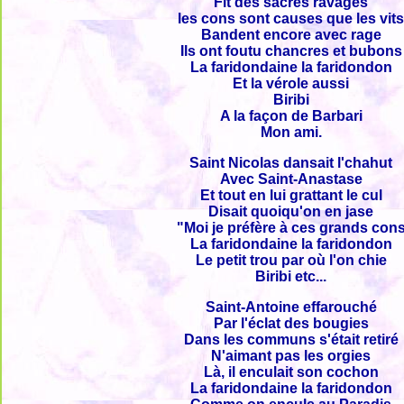
Fit des sacrés ravages
les cons sont causes que les vit
Bandent encore avec rage
Ils ont foutu chancres et bubons
La faridondaine la faridondon
Et la vérole aussi
Biribi
A la façon de Barbari
Mon ami.
Saint Nicolas dansait l'chahut
Avec Saint-Anastase
Et tout en lui grattant le cul
Disait quoiqu'on en jase
"Moi je préfère à ces grands con
La faridondaine la faridondon
Le petit trou par où l'on chie
Biribi etc...
Saint-Antoine effarouché
Par l'éclat des bougies
Dans les communs s'était retiré
N'aimant pas les orgies
Là, il enculait son cochon
La faridondaine la faridondon