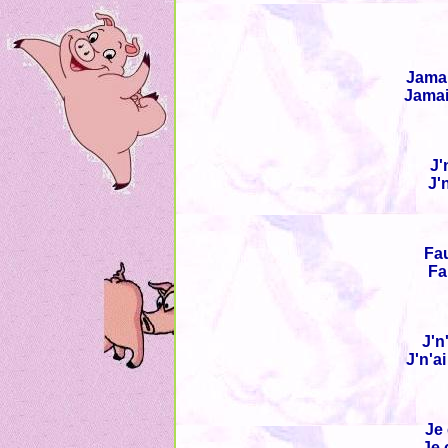
Jamai
Jamais
J'
J'
Fau
Fa
J'n
J'n'a
Je 
Je 