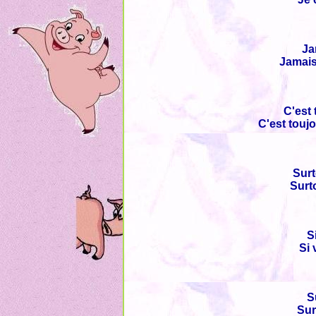
Ja
Jamais 
C'est 
C'est toujo
Surt
Surt
S
Si 
S
Sur