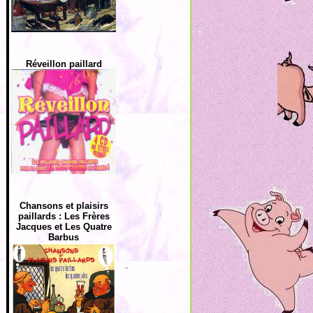
Réveillon paillard
Chansons et plaisirs
paillards : Les Frères
Jacques et Les Quatre
Barbus
..