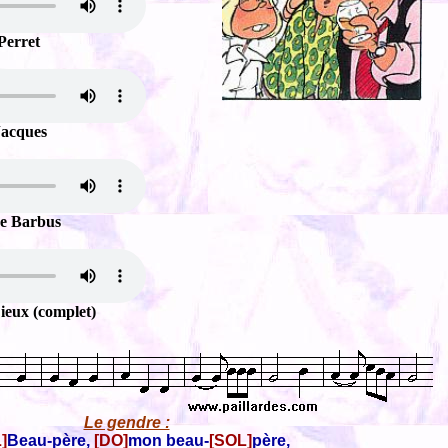
Perret
Jacques
e Barbus
Dieux (complet)
Le gendre :
]
Beau-père,
[DO]
mon beau-
[SOL]
père,