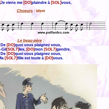
]
Je viens me
[DO]
plaindre à
[SOL]
vous,
Choeurs
: idem
Le beau-père
:
De
[DO]
quoi vous plaignez vous,
-Gil
[SOL7]
les,
[DO]
mon
[SOL7]
gendre,
De
[DO]
quoi vous plaignez vous,
Ma
[SOL7]
fille est toute à
[DO]
vous.