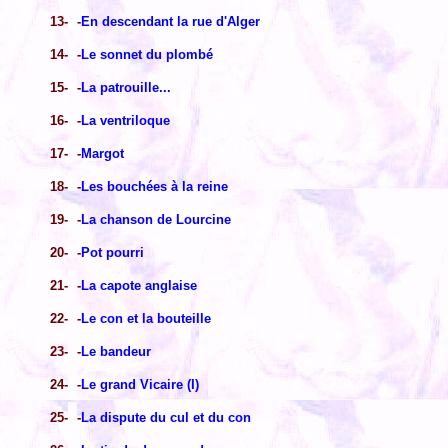
13-
-
En descendant la rue d'Alger
14-
-
Le sonnet du plombé
15-
-
La patrouille...
16-
-
La ventriloque
17-
-
Margot
18-
-
Les bouchées à la reine
19-
-
La chanson de Lourcine
20-
-
Pot pourri
21-
-
La capote anglaise
22-
-
Le con et la bouteille
23-
-
Le bandeur
24-
-
Le grand Vicaire (I)
25-
-
La dispute du cul et du con