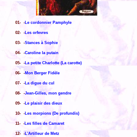
01-
-
Le cordonnier Pamphyle
02-
-
Les orfevres
03-
-
Stances à Sophie
04-
-
Caroline la putain
05-
-
La petite Charlotte (La carotte)
06-
-
Mon Berger Fidèle
07-
-
La digue du cul
08-
-
Jean-Gilles, mon gendre
09-
-
Le plaisir des dieux
10-
-
Les morpions (De profundis)
11-
-
Les filles de Camaret
12-
-
L'Artilleur de Metz