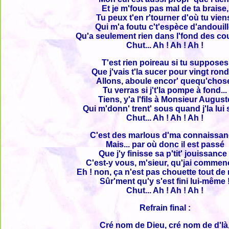
Et je m'fous pas mal de ta braise,
Tu peux t'en r'tourner d'où tu vien
Qui m'a foutu c't'espèce d'andouill
Qu'a seulement rien dans l'fond des cou
Chut... Ah ! Ah ! Ah !
T'est rien poireau si tu supposes
Que j'vais t'la sucer pour vingt rond
Allons, aboule encor' quequ'chos
Tu verras si j't'la pompe à fond...
Tiens, y'a l'fils à Monsieur August
Qui m'donn' trent' sous quand j'la lui 
Chut... Ah ! Ah ! Ah !
C'est des marlous d'ma connaissan
Mais... par où donc il est passé
Que j'y finisse sa p'tit' jouissance 
C'est-y vous, m'sieur, qu'jai commen
Eh ! non, ça n'est pas chouette tout d
Sûr'ment qu'y s'est fini lui-même 
Chut... Ah ! Ah ! Ah !
Refrain final :
Cré nom de Dieu, cré nom de d'là