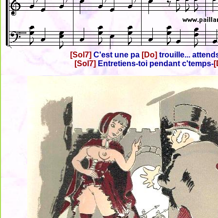
[Sol7]
C'est une pa
[Do]
trouille... atten
[Sol7]
Entretiens-toi pendant c'temps-