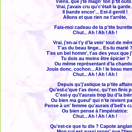
Viens, que j'te magn' ton p'tit outil.
Vrai, j'avais cru qu'c'était la garde.
Il bande encor'... Est-il gentil !
Allons et que rien ne t'arrête,
Fais-moi cadeau de ta p'tite burette.
Chut... Ah ! Ah ! Ah !
Vrai, j'en-ai t'y d'la vein' tout de mê
T'as du beau linge... Es-tu marié 
T'es un bel homm', t'as des yeux que j
Tu dois au moins être épicier ?
Ou même représentant d'la chamb
Jouis donc, cochon... Ah ! le beau me
Chut... Ah ! Ah ! Ah !
Depuis qu'j'astique ta p'tite affair
Qu'est-c'que t'as donc, qu't'en finis 
C'est-y qu't'aurais trop bu d'la biè
Ou bien ma gueul' qui n'te revient p
Pense à un' femme qu'aurais d'bell's c
Ou bien pense à l'impératrice:
Chut... Ah ! Ah ! Ah !
Qu'est-ce que tu dis ? Capote anglai
Mon cul est aussi propr' que l'tien