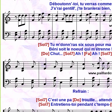
Déboutonn'-toi, tu verras comme
J's'rai gentill', j'te branlerai bien,
[Sol7]
Tu m'donn'ras six sous pour ma 
Béni soit le noeud qui m'étrenne 
[Do]
Chut...
[Sol7]
Ah !
[Fa]
Ah !
[Sol7
Refrain :
[Sol7]
C'est une pa
[Do]
trouille... atten
[Sol7]
Entretiens-toi pendant c'temps-