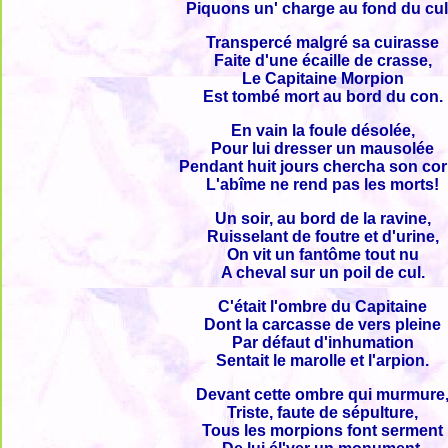
Piquons un' charge au fond du cul
Transpercé malgré sa cuirasse
Faite d'une écaille de crasse,
Le Capitaine Morpion
Est tombé mort au bord du con.
En vain la foule désolée,
Pour lui dresser un mausolée
Pendant huit jours chercha son co
L'abîme ne rend pas les morts!
Un soir, au bord de la ravine,
Ruisselant de foutre et d'urine,
On vit un fantôme tout nu
A cheval sur un poil de cul.
C'était l'ombre du Capitaine
Dont la carcasse de vers pleine
Par défaut d'inhumation
Sentait le marolle et l'arpion.
Devant cette ombre qui murmure
Triste, faute de sépulture,
Tous les morpions font serment