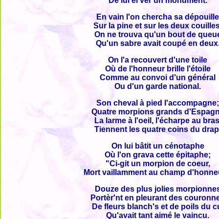
De lui él'ver un monument.
En vain l'on chercha sa dépouill
Sur la pine et sur les deux couilles
On ne trouva qu'un bout de queu
Qu'un sabre avait coupé en deux
On l'a recouvert d'une toile
Où de l'honneur brille l'étoile
Comme au convoi d'un général
Ou d'un garde national.
Son cheval à pied l'accompagne
Quatre morpions grands d'Espag
La larme à l'oeil, l'écharpe au bras
Tiennent les quatre coins du drap
On lui bâtit un cénotaphe
Où l'on grava cette épitaphe;
"Ci-git un morpion de coeur,
Mort vaillamment au champ d'honne
Douze des plus jolies morpionne
Portèr'nt en pleurant des couronn
De fleurs blanch's et de poils du c
Qu'avait tant aimé le vaincu.