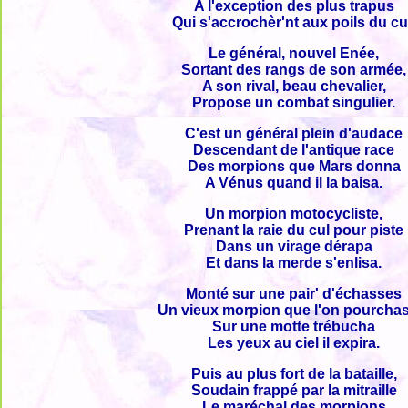
A l'exception des plus trapus
Qui s'accrochèr'nt aux poils du cu
Le général, nouvel Enée,
Sortant des rangs de son armée,
A son rival, beau chevalier,
Propose un combat singulier.
C'est un général plein d'audace
Descendant de l'antique race
Des morpions que Mars donna
A Vénus quand il la baisa.
Un morpion motocycliste,
Prenant la raie du cul pour piste
Dans un virage dérapa
Et dans la merde s'enlisa.
Monté sur une pair' d'échasses
Un vieux morpion que l'on pourcha
Sur une motte trébucha
Les yeux au ciel il expira.
Puis au plus fort de la bataille,
Soudain frappé par la mitraille
Le maréchal des morpions