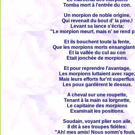
Tomba mort à l'entrée du con.
Un morpion de noble origine,
Qui revenait du bout d' la pine,!
Levant sa lance s'écria:
"Le morpion meurt, mais n' se rend p
Et ils bouchent toute la fente,
Que les morpions morts ensanglant
Et la vallée du cul au con
Etait jonchée de morpions.
Et pour reprendre l'avantage,
Les morpions luttaient avec rage
Mais leurs efforts fur'nt superflus
Les poux gardèrent le dessus.
A cheval sur une roupette,
Tenant à la main sa lorgnette,
Le capitaine des morpions
Examinait les positions.
Soudain, voyant plier son aile,
Il dit à ses troupes fidèles:
"Ah! mes amis! Nous somm's foutu