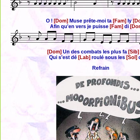
O !
[Dom]
Muse prête-moi ta
[Fam]
ly
[D
Afin qu'en vers je puisse
[Fam]
di
[Do
[Dom]
Un des combats les plus fa
[Sib
Qui s'est dé
[Lab]
roulé sous les
[Sol]
Refrain