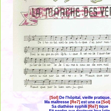
[Sol]
De l'hôpital, vieille pratique,
Ma maîtresse
[Re7]
est une ca
[Sol]
Sa diathèse syphili
[Re7]
tique
Fit perdre aux docteurs leur latin,