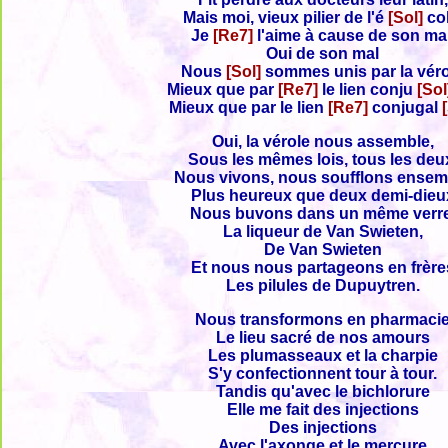
Mais moi, vieux pilier de l'é
[Sol]
co
Je
[Re7]
l'aime à cause de son mal
Oui de son mal
Nous
[Sol]
sommes unis par la vér
Mieux que par
[Re7]
le lien conju
[So
Mieux que par le lien
[Re7]
conjugal
Oui, la vérole nous assemble,
Sous les mêmes lois, tous les deu
Nous vivons, nous soufflons ensem
Plus heureux que deux demi-dieu
Nous buvons dans un même verre
La liqueur de Van Swieten,
De Van Swieten
Et nous nous partageons en frère
Les pilules de Dupuytren.
Nous transformons en pharmaci
Le lieu sacré de nos amours
Les plumasseaux et la charpie
S'y confectionnent tour à tour.
Tandis qu'avec le bichlorure
Elle me fait des injections
Des injections
Avec l'axonge et le mercure